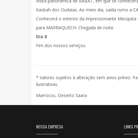
Visita panorâmica de
RABAT
, em que se conhecer
Kasbah dos Oudaias. Ao meio dia, saída rumo a
C
Conhecerá o exterior da impressionante Mesquita
para
MARRAQUECH
. Chegada de noite.
Dia 8
Fim dos nossos serviços.
* Valores sujeitos à alteração sem aviso prévio. P
ilustrativas.
Marrocos, Deserto Saara
NOSSA EMPRESA
LINKS PR