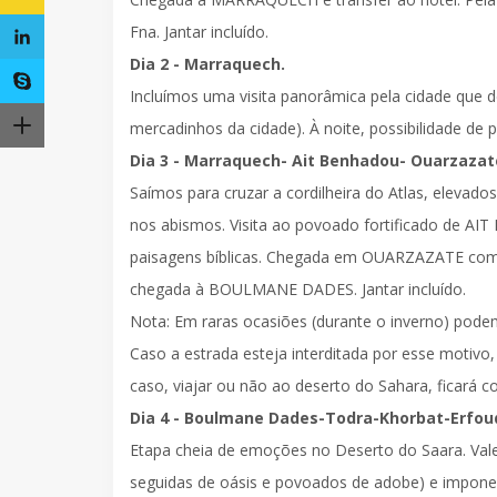
Fna
.
Jantar incluído.
Dia 2 - Marraquech.
Incluímos uma visita panorâmica
pela cidade que 
mercadinhos da cidade). À noite, possibilidade de p
Dia 3 - Marraquech- Ait Benhadou- Ouarzaza
Saímos para cruzar a cordilheira do Atlas, eleva
nos abismos. Visita ao povoado fortificado de
AIT
paisagens bíblicas. Chegada em
OUARZAZATE
com
chegada à
BOULMANE DADES
.
Jantar incluído.
Nota:
Em raras ocasiões (durante o inverno) podem
Caso a estrada esteja interditada por esse motivo, 
caso, viajar ou não ao deserto do Sahara, ficará c
Dia 4 - Boulmane Dades-Todra-Khorbat-Erfou
Etapa cheia de emoções no Deserto do Saara. Vale 
seguidas de oásis e povoados de adobe) e imponen