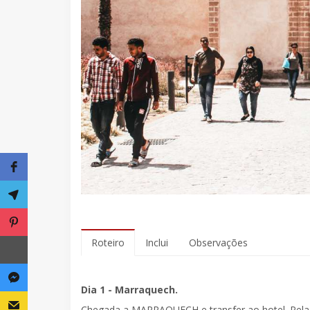
Roteiro
Inclui
Observações
Dia 1 - Marraquech.
Chegada a
MARRAQUECH
e
transfer ao hotel
. Pel