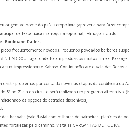
deu origem ao nome do país. Tempo livre (aproveite para fazer comp
articipar de festa típica marroquina (opcional).
Almoço Incluído.
te- Boulmane Dades.
dos picos frequentemente nevados. Pequenos povoados berberes susp
 BEN HADDOU
, lugar onde foram produzidos muitos filmes. Passage
 a sua impressionante Kabash. Continuação até o Vale das Rosas e
 existir problemas por conta da neve nas etapas da cordilheira do At
do 5º ao 7º dia do circuito será realizado um programa alternativo. (
ondicionado às opções de estradas disponíveis).
d.
das Kasbahs (vale fluvial com milhares de palmeiras, planícies de pe
tes fortalezas pelo caminho. Visita às
GARGANTAS DE TODRA
,