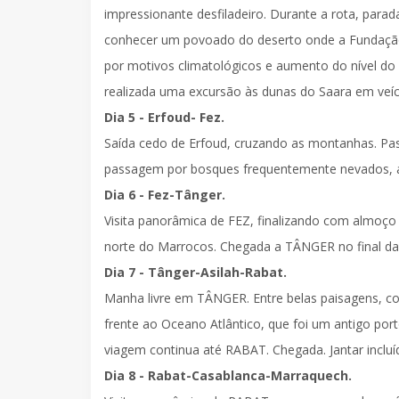
impressionante desfiladeiro. Durante a rota, pa
conhecer um povoado do deserto onde a Fundaçã
por motivos climatológicos e aumento do nível do 
realizada uma excursão às dunas do Saara em veíc
Dia 5 - Erfoud- Fez.
Saída cedo de Erfoud, cruzando as montanhas. Pas
passagem por bosques frequentemente nevados, 
Dia 6 - Fez-Tânger.
Visita panorâmica de FEZ
, finalizando com
almoço 
norte do Marrocos. Chegada a
TÂNGER
no final d
Dia 7 - Tânger-Asilah-Rabat.
Manha livre em
TÂNGER
. Entre belas paisagens, 
frente ao Oceano Atlântico, que foi um antigo por
viagem continua até
RABAT
. Chegada.
Jantar inclu
Dia 8 - Rabat-Casablanca-Marraquech.