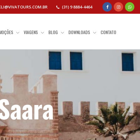
ELI@VIVATOURS.COM.BR
(31) 9 8884-4464
MOÇÕES
VIAGENS
BLOG
DOWNLOADS
CONTATO
Saara