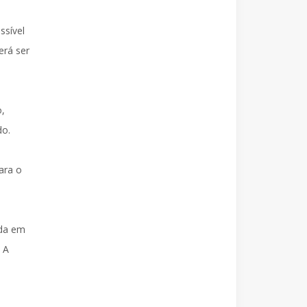
s
ssível
erá ser
o,
do.
ara o
ada em
 A