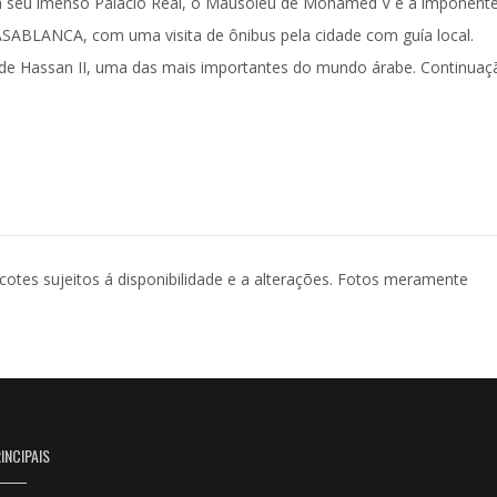
á seu imenso Palácio Real, o Mausoléu de Mohamed V e a imponent
ASABLANCA
, com uma
visita de ônibus
pela cidade com guía local.
 de Hassan II, uma das mais importantes do mundo árabe. Continuaç
acotes sujeitos á disponibilidade e a alterações. Fotos meramente
INCIPAIS