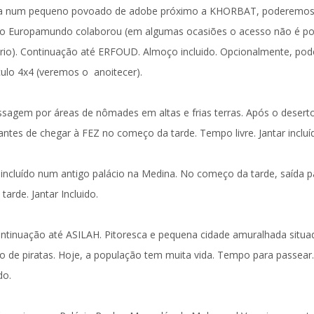
rada num pequeno povoado de adobe próximo a
KHORBAT
, poderemo
o Europamundo colaborou (
em algumas ocasiões o acesso não é po
rio
). Continuação até
ERFOUD
.
Almoço incluido
. Opcionalmente, pod
ulo 4x4 (veremos o anoitecer).
sagem por áreas de nômades em altas e frias terras. Após o desert
antes de chegar à
FEZ
no começo da tarde. Tempo livre.
Jantar incluí
incluído num antigo palácio na Medina
. No começo da tarde, saída p
a tarde.
Jantar Incluido.
continuação até
ASILAH
. Pitoresca e pequena cidade amuralhada situ
to de piratas. Hoje, a população tem muita vida. Tempo para passear.
ído.