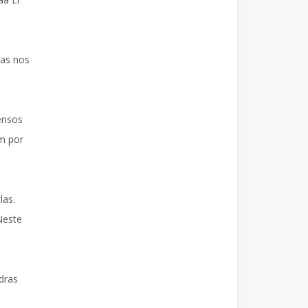
ras nos
ensos
m por
las.
Neste
dras