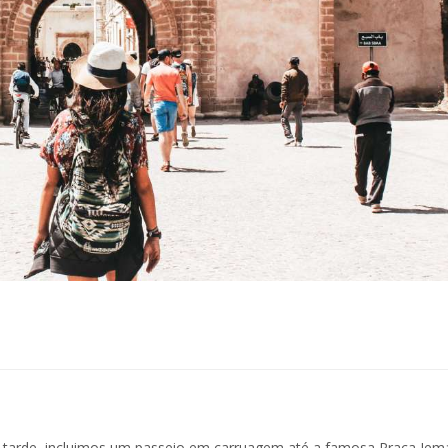
a tarde,
incluimos um passeio em carruagem até a famosa Praça Jema