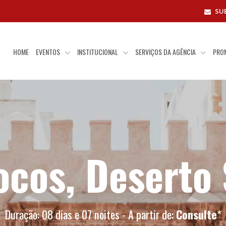
SU
HOME
EVENTOS
INSTITUCIONAL
SERVIÇOS DA AGÊNCIA
PRO
ocos, Deserto 
Duração: 08 dias e 07 noites - A partir de:
Consulte
*