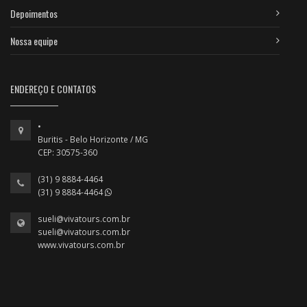
Depoimentos
Nossa equipe
ENDEREÇO E CONTATOS
•
Buritis - Belo Horizonte / MG
CEP: 30575-360
(31) 9 8884-4464
(31) 9 8884-4464
sueli@vivatours.com.br
sueli@vivatours.com.br
www.vivatours.com.br