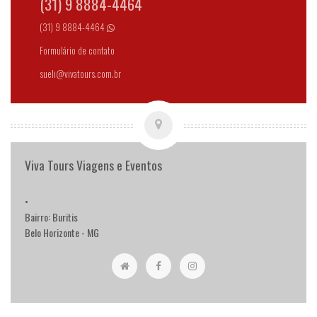
(31) 9 8884-4464
(31) 9 8884-4464
Formulário de contato
sueli@vivatours.com.br
Viva Tours Viagens e Eventos
•
Bairro: Buritis
Belo Horizonte - MG