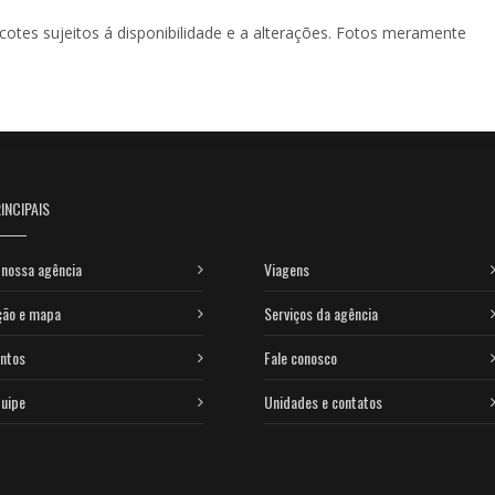
acotes sujeitos á disponibilidade e a alterações. Fotos meramente
INCIPAIS
nossa agência
Viagens
ção e mapa
Serviços da agência
ntos
Fale conosco
uipe
Unidades e contatos