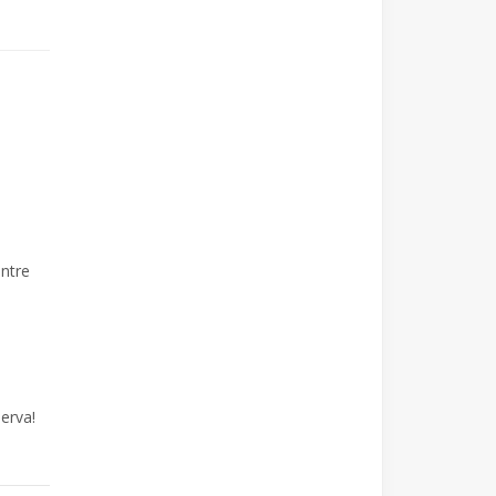
entre
erva!