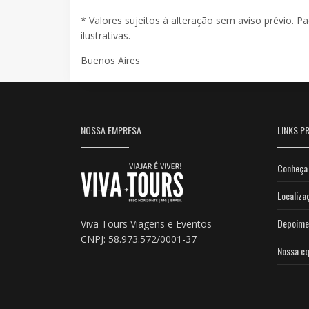
* Valores sujeitos à alteração sem aviso prévio. P
ilustrativas.
Buenos Aires
NOSSA EMPRESA
LINKS PR
Conheça 
Localiza
Depoime
Viva Tours Viagens e Eventos
CNPJ: 58.973.572/0001-37
Nossa eq