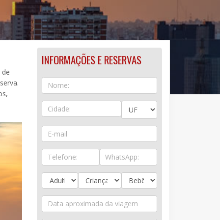
INFORMAÇÕES E RESERVAS
 de
serva.
os,