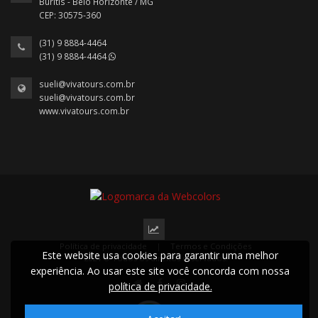
Buritis - Belo Horizonte / MG
CEP: 30575-360
(31) 9 8884-4464
(31) 9 8884-4464
sueli@vivatours.com.br
sueli@vivatours.com.br
www.vivatours.com.br
Política de privacidade
|
Termos e Condições
Este website usa cookies para garantir uma melhor
2024 © Todos os direitos reservados.
experiência. Ao usar este site você concorda com nossa
política de privacidade.