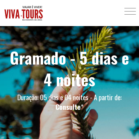
Gramado - 5 dias e
4 noites
Duração: 05 dias e 04 noites - A partir de:
Consulte
*