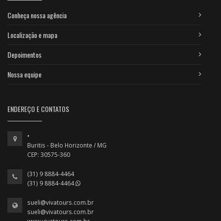
Conheça nossa agência
Localização e mapa
Depoimentos
Nossa equipe
ENDEREÇO E CONTATOS
•
Buritis - Belo Horizonte / MG
CEP: 30575-360
(31) 9 8884-4464
(31) 9 8884-4464
sueli@vivatours.com.br
sueli@vivatours.com.br